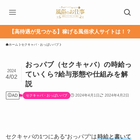
【高待遇が見つかる】稼げる風俗求人サイトは！？
ホーム
セクキャバ・おっぱいバブ
おっパブ（セクキャバ）の時給っ
2024
ていくら?給与形態や仕組みを解
4/02
説
AD
2024年4月1日
2024年4月2日
セクキャバ・おっぱいバブ
セクキャバの1つにある“おっパブ”は
時給と書いて