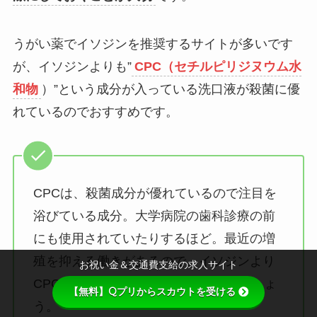
うがい薬でイソジンを推奨するサイトが多いです
が、イソジンよりも”
CPC（セチルピリジヌウム水
和物
）”という成分が入っている洗口液が殺菌に優
れているのでおすすめです。
CPCは、殺菌成分が優れているので注目を
浴びている成分。大学病院の歯科診療の前
にも使用されていたりするほど。最近の増
殖を抑える働きがあるので、イソジンより
お祝い金＆交通費支給の求人サイト
CPCのうがい薬が予防に優れているでしょ
【無料】Qプリからスカウトを受ける
う。